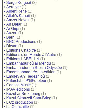
•
Serge Kergoat
(2)
•
Aérolyre
(1)
•
Albert René
(1)
•
Allah's Kanañ
(1)
•
Amzer Nevez
(1)
•
An Dalar
(1)
•
Ar Gripi
(1)
•
Auzou
(1)
•
Barn
(1)
•
BNC Productions
(1)
•
Diwan
(1)
•
Éditions Chapitre
(1)
•
Éditions d'un Monde à l'Autre
(1)
•
Éditions LABEL LN
(1)
•
Embannadurioù ar Mendu
(1)
•
Embannadurioù Breizh Odyssée
(1)
•
Emembannadur/Auto-édition
(1)
•
Emglev An Tiegezhioù
(1)
•
Frifurch/Le P'titFureteur
(1)
•
Goasco Music
(1)
•
IMAV éditions
(1)
•
Kuzul ar Brezhoneg
(1)
•
Kuzul Skoazell Sant-Brieg
(1)
•
L'Oz production
(1)
•
La Quincaille
(1)