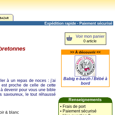
Expédition rapide - Paiement sécurisé
Voir mon panier
0 article
 bretonnes
>> À découvrir <<
Babig e-barzh / Bébé à
er à un repas de noces : j'ai
bord
e est proche de celle de cette
 à devenir pour vous une bible
es savoureux, le tout réhaussé
Renseignements
• Frais de port
• Paiement sécurisé
oir & blanc