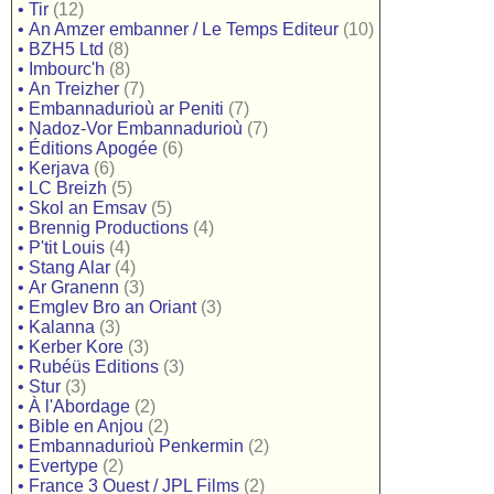
•
Tir
(12)
•
An Amzer embanner / Le Temps Editeur
(10)
•
BZH5 Ltd
(8)
•
Imbourc'h
(8)
•
An Treizher
(7)
•
Embannadurioù ar Peniti
(7)
•
Nadoz-Vor Embannadurioù
(7)
•
Éditions Apogée
(6)
•
Kerjava
(6)
•
LC Breizh
(5)
•
Skol an Emsav
(5)
•
Brennig Productions
(4)
•
P'tit Louis
(4)
•
Stang Alar
(4)
•
Ar Granenn
(3)
•
Emglev Bro an Oriant
(3)
•
Kalanna
(3)
•
Kerber Kore
(3)
•
Rubéüs Editions
(3)
•
Stur
(3)
•
À l'Abordage
(2)
•
Bible en Anjou
(2)
•
Embannadurioù Penkermin
(2)
•
Evertype
(2)
•
France 3 Ouest / JPL Films
(2)