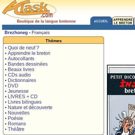
Boutique de la langue bretonne
Brezhoneg
-
Français
Thèmes
• Quoi de neuf ?
• Apprendre le breton
• Autocollants
• Bandes dessinées
• Beaux livres
• CDs audio
• Dictionnaires
• DVD
• Jeunesse
• LIVRES + CD
• Livres bilingues
• Nature et découverte
• Nouvelles
• Poésie
• Romans
• Théâtre