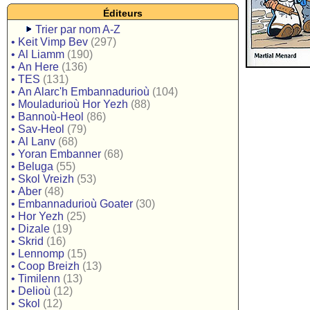
Éditeurs
Trier par nom A-Z
•
Keit Vimp Bev
(297)
•
Al Liamm
(190)
•
An Here
(136)
•
TES
(131)
•
An Alarc'h Embannadurioù
(104)
•
Mouladurioù Hor Yezh
(88)
•
Bannoù-Heol
(86)
•
Sav-Heol
(79)
•
Al Lanv
(68)
•
Yoran Embanner
(68)
•
Beluga
(55)
•
Skol Vreizh
(53)
•
Aber
(48)
•
Embannadurioù Goater
(30)
•
Hor Yezh
(25)
•
Dizale
(19)
•
Skrid
(16)
•
Lennomp
(15)
•
Coop Breizh
(13)
•
Timilenn
(13)
•
Delioù
(12)
•
Skol
(12)