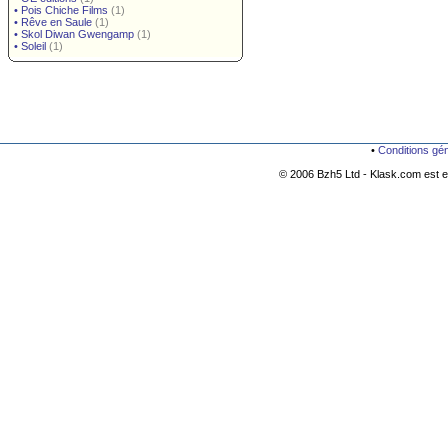
•
Pois Chiche Films
(1)
•
Rêve en Saule
(1)
•
Skol Diwan Gwengamp
(1)
•
Soleil
(1)
•
Conditions gé
© 2006 Bzh5 Ltd - Klask.com est es