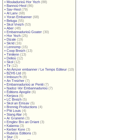
•
Mouladurioù Hor Yezh
(88)
•
Bannoù-Heol
(86)
•
Sav-Heol
(79)
•
Al Lanv
(68)
•
Yoran Embanner
(68)
•
Beluga
(55)
•
Skol Vreizh
(53)
•
Aber
(48)
•
Embannadurioù Goater
(30)
•
Hor Yezh
(25)
•
Dizale
(19)
•
Skrid
(16)
•
Lennomp
(15)
•
Coop Breizh
(13)
•
Timilenn
(13)
•
Delioù
(12)
•
Skol
(12)
•
Tir
(12)
•
An Amzer embanner / Le Temps Editeur
(10)
•
BZH5 Ltd
(8)
•
Imbourc'h
(8)
•
An Treizher
(7)
•
Embannadurioù ar Peniti
(7)
•
Nadoz-Vor Embannadurioù
(7)
•
Éditions Apogée
(6)
•
Kerjava
(6)
•
LC Breizh
(5)
•
Skol an Emsav
(5)
•
Brennig Productions
(4)
•
P'tit Louis
(4)
•
Stang Alar
(4)
•
Ar Granenn
(3)
•
Emglev Bro an Oriant
(3)
•
Kalanna
(3)
•
Kerber Kore
(3)
•
Rubéüs Editions
(3)
•
Stur
(3)