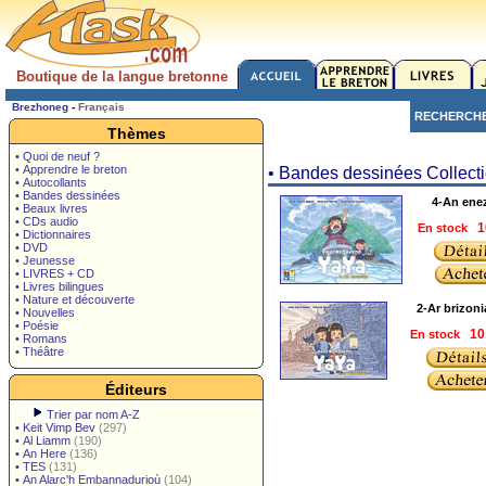
Boutique de la langue bretonne
Brezhoneg
-
Français
RECHERCH
Thèmes
• Quoi de neuf ?
• Apprendre le breton
• Bandes dessinées Collect
• Autocollants
• Bandes dessinées
4-An ene
• Beaux livres
• CDs audio
En stock
1
• Dictionnaires
• DVD
• Jeunesse
• LIVRES + CD
• Livres bilingues
• Nature et découverte
2-Ar brizon
• Nouvelles
• Poésie
En stock
10
• Romans
• Théâtre
Éditeurs
Trier par nom A-Z
•
Keit Vimp Bev
(297)
•
Al Liamm
(190)
•
An Here
(136)
•
TES
(131)
•
An Alarc'h Embannadurioù
(104)