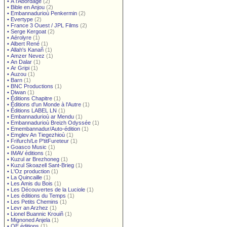
•
À l'Abordage
(2)
•
Bible en Anjou
(2)
•
Embannadurioù Penkermin
(2)
•
Evertype
(2)
•
France 3 Ouest / JPL Films
(2)
•
Serge Kergoat
(2)
•
Aérolyre
(1)
•
Albert René
(1)
•
Allah's Kanañ
(1)
•
Amzer Nevez
(1)
•
An Dalar
(1)
•
Ar Gripi
(1)
•
Auzou
(1)
•
Barn
(1)
•
BNC Productions
(1)
•
Diwan
(1)
•
Éditions Chapitre
(1)
•
Éditions d'un Monde à l'Autre
(1)
•
Éditions LABEL LN
(1)
•
Embannadurioù ar Mendu
(1)
•
Embannadurioù Breizh Odyssée
(1)
•
Emembannadur/Auto-édition
(1)
•
Emglev An Tiegezhioù
(1)
•
Frifurch/Le P'titFureteur
(1)
•
Goasco Music
(1)
•
IMAV éditions
(1)
•
Kuzul ar Brezhoneg
(1)
•
Kuzul Skoazell Sant-Brieg
(1)
•
L'Oz production
(1)
•
La Quincaille
(1)
•
Les Amis du Bois
(1)
•
Les Découvertes de la Luciole
(1)
•
Les éditions du Temps
(1)
•
Les Petits Chemins
(1)
•
Levr an Arzhez
(1)
•
Lionel Buannic Krouiñ
(1)
•
Mignoned Anjela
(1)
•
OE éditions
(1)