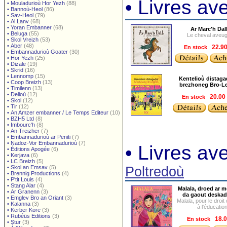
• Livres a
•
Mouladurioù Hor Yezh
(88)
•
Bannoù-Heol
(86)
•
Sav-Heol
(79)
•
Al Lanv
(68)
•
Yoran Embanner
(68)
Ar Marc'h Dal
•
Beluga
(55)
Le cheval aveug
•
Skol Vreizh
(53)
•
Aber
(48)
En stock
22.9
•
Embannadurioù Goater
(30)
•
Hor Yezh
(25)
•
Dizale
(19)
•
Skrid
(16)
•
Lennomp
(15)
Kentelioù distaga
•
Coop Breizh
(13)
brezhoneg Bro-L
•
Timilenn
(13)
•
Delioù
(12)
En stock
20.00
•
Skol
(12)
•
Tir
(12)
•
An Amzer embanner / Le Temps Editeur
(10)
•
BZH5 Ltd
(8)
•
Imbourc'h
(8)
•
An Treizher
(7)
•
Embannadurioù ar Peniti
(7)
•
Nadoz-Vor Embannadurioù
(7)
• Livres av
•
Éditions Apogée
(6)
•
Kerjava
(6)
•
LC Breizh
(5)
•
Skol an Emsav
(5)
Poltredoù
•
Brennig Productions
(4)
•
P'tit Louis
(4)
•
Stang Alar
(4)
Malala, droed ar 
•
Ar Granenn
(3)
da gaout deskad
•
Emglev Bro an Oriant
(3)
Malala, pour le droit 
•
Kalanna
(3)
à l'éducatio
•
Kerber Kore
(3)
•
Rubéüs Editions
(3)
En stock
18.0
•
Stur
(3)