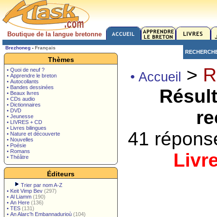
Boutique de la langue bretonne
Brezhoneg
-
Français
RECHERCH
Thèmes
>
R
• Quoi de neuf ?
• Accueil
• Apprendre le breton
• Autocollants
• Bandes dessinées
Résult
• Beaux livres
• CDs audio
• Dictionnaires
re
• DVD
• Jeunesse
• LIVRES + CD
• Livres bilingues
41 répons
• Nature et découverte
• Nouvelles
• Poésie
• Romans
Livr
• Théâtre
Éditeurs
Trier par nom A-Z
•
Keit Vimp Bev
(297)
•
Al Liamm
(190)
•
An Here
(136)
•
TES
(131)
•
An Alarc'h Embannadurioù
(104)