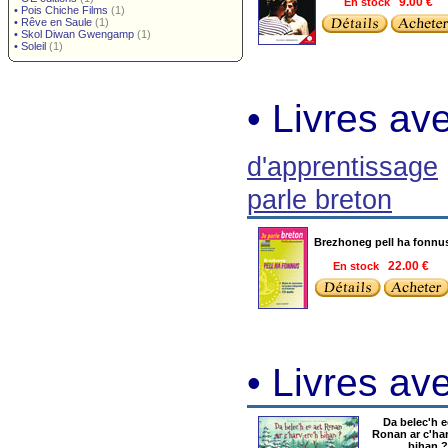
En stock
9.00 €
•
Pois Chiche Films
(1)
•
Rêve en Saule
(1)
•
Skol Diwan Gwengamp
(1)
•
Soleil
(1)
• Livres a
d'apprentissage
parle breton
Brezhoneg pell ha fonnu
En stock
22.00 €
• Livres a
Da belec'h e
Ronan ar c'har
bihan ?