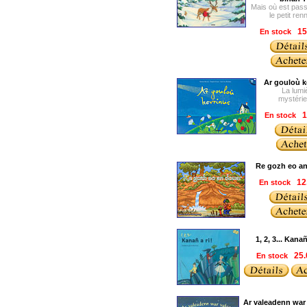
Mais où est pas
le petit ren
En stock
15
Ar gouloù k
La lumi
mystéri
En stock
1
Re gozh eo an
En stock
12
1, 2, 3... Kanañ 
En stock
25.
Ar valeadenn war