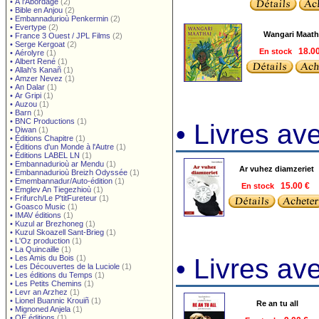
•
À l'Abordage
(2)
•
Bible en Anjou
(2)
•
Embannadurioù Penkermin
(2)
•
Evertype
(2)
Wangari Maath
•
France 3 Ouest / JPL Films
(2)
•
Serge Kergoat
(2)
En stock
18.0
•
Aérolyre
(1)
•
Albert René
(1)
•
Allah's Kanañ
(1)
•
Amzer Nevez
(1)
•
An Dalar
(1)
•
Ar Gripi
(1)
•
Auzou
(1)
•
Barn
(1)
•
BNC Productions
(1)
• Livres a
•
Diwan
(1)
•
Éditions Chapitre
(1)
•
Éditions d'un Monde à l'Autre
(1)
•
Éditions LABEL LN
(1)
•
Embannadurioù ar Mendu
(1)
Ar vuhez diamzeriet
•
Embannadurioù Breizh Odyssée
(1)
•
Emembannadur/Auto-édition
(1)
En stock
15.00 €
•
Emglev An Tiegezhioù
(1)
•
Frifurch/Le P'titFureteur
(1)
•
Goasco Music
(1)
•
IMAV éditions
(1)
•
Kuzul ar Brezhoneg
(1)
•
Kuzul Skoazell Sant-Brieg
(1)
•
L'Oz production
(1)
•
La Quincaille
(1)
•
Les Amis du Bois
(1)
• Livres a
•
Les Découvertes de la Luciole
(1)
•
Les éditions du Temps
(1)
•
Les Petits Chemins
(1)
•
Levr an Arzhez
(1)
•
Lionel Buannic Krouiñ
(1)
Re an tu all
•
Mignoned Anjela
(1)
•
OE éditions
(1)