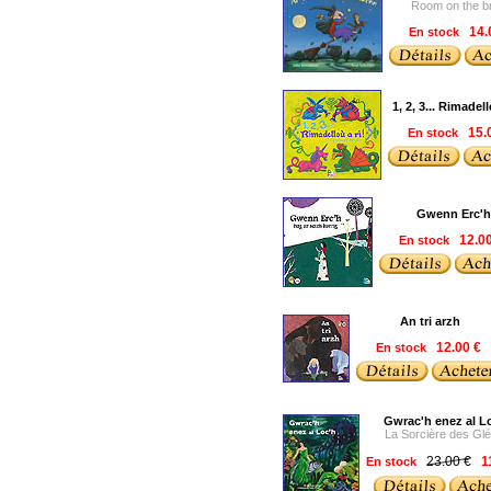
Room on the b
En stock
14.
1, 2, 3... Rimadell
En stock
15.
Gwenn Erc'h
En stock
12.0
An tri arzh
En stock
12.00 €
Gwrac'h enez al L
La Sorcière des Gl
23.00 €
En stock
1