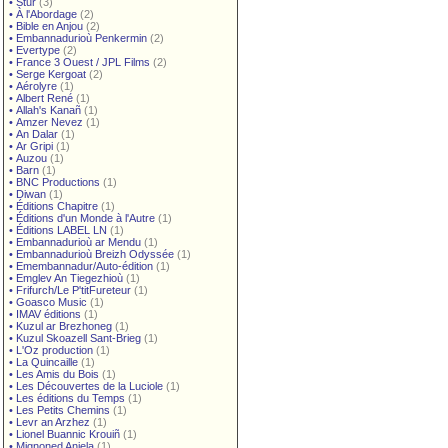
•
Stur
(3)
•
À l'Abordage
(2)
•
Bible en Anjou
(2)
•
Embannadurioù Penkermin
(2)
•
Evertype
(2)
•
France 3 Ouest / JPL Films
(2)
•
Serge Kergoat
(2)
•
Aérolyre
(1)
•
Albert René
(1)
•
Allah's Kanañ
(1)
•
Amzer Nevez
(1)
•
An Dalar
(1)
•
Ar Gripi
(1)
•
Auzou
(1)
•
Barn
(1)
•
BNC Productions
(1)
•
Diwan
(1)
•
Éditions Chapitre
(1)
•
Éditions d'un Monde à l'Autre
(1)
•
Éditions LABEL LN
(1)
•
Embannadurioù ar Mendu
(1)
•
Embannadurioù Breizh Odyssée
(1)
•
Emembannadur/Auto-édition
(1)
•
Emglev An Tiegezhioù
(1)
•
Frifurch/Le P'titFureteur
(1)
•
Goasco Music
(1)
•
IMAV éditions
(1)
•
Kuzul ar Brezhoneg
(1)
•
Kuzul Skoazell Sant-Brieg
(1)
•
L'Oz production
(1)
•
La Quincaille
(1)
•
Les Amis du Bois
(1)
•
Les Découvertes de la Luciole
(1)
•
Les éditions du Temps
(1)
•
Les Petits Chemins
(1)
•
Levr an Arzhez
(1)
•
Lionel Buannic Krouiñ
(1)
•
Mignoned Anjela
(1)