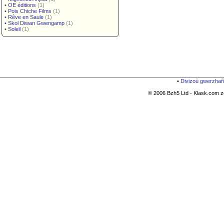
•
OE éditions
(1)
•
Pois Chiche Films
(1)
•
Rêve en Saule
(1)
•
Skol Diwan Gwengamp
(1)
•
Soleil
(1)
•
Divizoù gwerzhañ
© 2006 Bzh5 Ltd - Klask.com zo