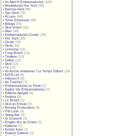
•
An Alarc'h Embannadurioù
(104)
•
Mouladurioù Hor Yezh
(88)
•
Bannoù-Heol
(86)
•
Sav-Heol
(79)
•
Al Lanv
(68)
•
Yoran Embanner
(68)
•
Beluga
(55)
•
Skol Vreizh
(53)
•
Aber
(48)
•
Embannadurioù Goater
(30)
•
Hor Yezh
(25)
•
Dizale
(19)
•
Skrid
(16)
•
Lennomp
(15)
•
Coop Breizh
(13)
•
Timilenn
(13)
•
Delioù
(12)
•
Skol
(12)
•
Tir
(12)
•
An Amzer embanner / Le Temps Editeur
(10)
•
BZH5 Ltd
(8)
•
Imbourc'h
(8)
•
An Treizher
(7)
•
Embannadurioù ar Peniti
(7)
•
Nadoz-Vor Embannadurioù
(7)
•
Éditions Apogée
(6)
•
Kerjava
(6)
•
LC Breizh
(5)
•
Skol an Emsav
(5)
•
Brennig Productions
(4)
•
P'tit Louis
(4)
•
Stang Alar
(4)
•
Ar Granenn
(3)
•
Emglev Bro an Oriant
(3)
•
Kalanna
(3)
•
Kerber Kore
(3)
•
Rubéüs Editions
(3)