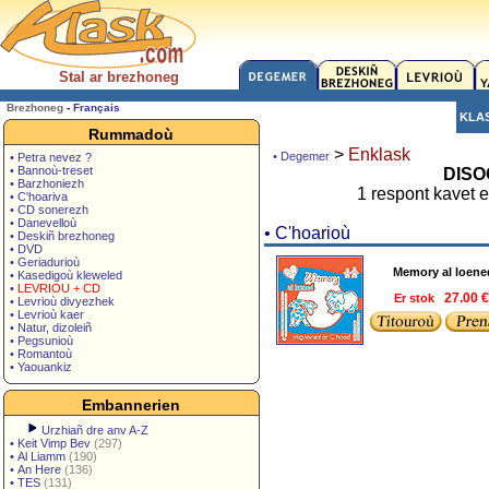
Stal ar brezhoneg
Brezhoneg
-
Français
KLA
Rummadoù
>
Enklask
• Degemer
• Petra nevez ?
• Bannoù-treset
DISO
• Barzhoniezh
1 respont kavet 
• C'hoariva
• CD sonerezh
• Danevelloù
• C'hoarioù
• Deskiñ brezhoneg
• DVD
• Geriadurioù
Memory al loene
• Kasedigoù kleweled
•
LEVRIOU + CD
Er stok
27.00 
• Levrioù divyezhek
• Levrioù kaer
• Natur, dizoleiñ
• Pegsunioù
• Romantoù
• Yaouankiz
Embannerien
Urzhiañ dre anv A-Z
•
Keit Vimp Bev
(297)
•
Al Liamm
(190)
•
An Here
(136)
•
TES
(131)