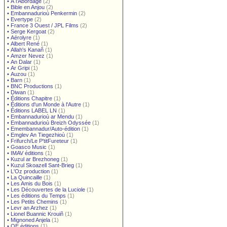
•
À l'Abordage
(2)
•
Bible en Anjou
(2)
•
Embannadurioù Penkermin
(2)
•
Evertype
(2)
•
France 3 Ouest / JPL Films
(2)
•
Serge Kergoat
(2)
•
Aérolyre
(1)
•
Albert René
(1)
•
Allah's Kanañ
(1)
•
Amzer Nevez
(1)
•
An Dalar
(1)
•
Ar Gripi
(1)
•
Auzou
(1)
•
Barn
(1)
•
BNC Productions
(1)
•
Diwan
(1)
•
Éditions Chapitre
(1)
•
Éditions d'un Monde à l'Autre
(1)
•
Éditions LABEL LN
(1)
•
Embannadurioù ar Mendu
(1)
•
Embannadurioù Breizh Odyssée
(1)
•
Emembannadur/Auto-édition
(1)
•
Emglev An Tiegezhioù
(1)
•
Frifurch/Le P'titFureteur
(1)
•
Goasco Music
(1)
•
IMAV éditions
(1)
•
Kuzul ar Brezhoneg
(1)
•
Kuzul Skoazell Sant-Brieg
(1)
•
L'Oz production
(1)
•
La Quincaille
(1)
•
Les Amis du Bois
(1)
•
Les Découvertes de la Luciole
(1)
•
Les éditions du Temps
(1)
•
Les Petits Chemins
(1)
•
Levr an Arzhez
(1)
•
Lionel Buannic Krouiñ
(1)
•
Mignoned Anjela
(1)
•
OE éditions
(1)