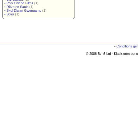
•
Pois Chiche Films
(1)
•
Rêve en Saule
(1)
•
Skol Diwan Gwengamp
(1)
•
Soleil
(1)
•
Conditions gé
© 2006 Bzh5 Ltd - Klask.com est es