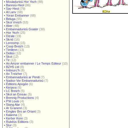
•
Mouladurioù Hor Yezh
(88)
•
Bannoù-Heol
(86)
•
Sav-Heol
(79)
•
Al Lanv
(68)
•
Yoran Embanner
(68)
•
Beluga
(55)
•
Skol Vreizh
(53)
•
Aber
(48)
•
Embannadurioù Goater
(30)
•
Hor Yezh
(25)
•
Dizale
(19)
•
Skrid
(16)
•
Lennomp
(15)
•
Coop Breizh
(13)
•
Timilenn
(13)
•
Delioù
(12)
•
Skol
(12)
•
Tir
(12)
•
An Amzer embanner / Le Temps Editeur
(10)
•
BZH5 Ltd
(8)
•
Imbourc'h
(8)
•
An Treizher
(7)
•
Embannadurioù ar Peniti
(7)
•
Nadoz-Vor Embannadurioù
(7)
•
Éditions Apogée
(6)
•
Kerjava
(6)
•
LC Breizh
(5)
•
Skol an Emsav
(5)
•
Brennig Productions
(4)
•
P'tit Louis
(4)
•
Stang Alar
(4)
•
Ar Granenn
(3)
•
Emglev Bro an Oriant
(3)
•
Kalanna
(3)
•
Kerber Kore
(3)
•
Rubéüs Editions
(3)
•
Stur
(3)