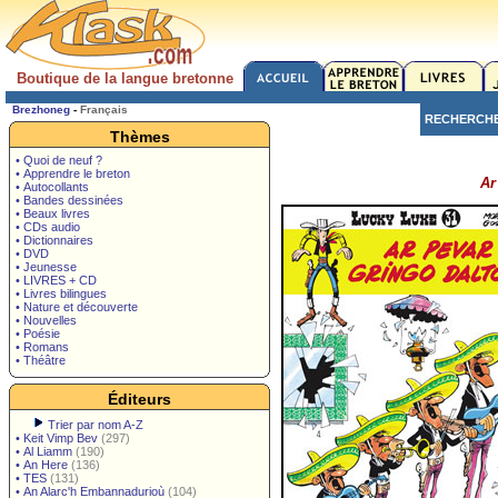
Boutique de la langue bretonne
Brezhoneg
-
Français
RECHERCH
Thèmes
• Quoi de neuf ?
• Apprendre le breton
Ar
• Autocollants
• Bandes dessinées
• Beaux livres
• CDs audio
• Dictionnaires
• DVD
• Jeunesse
• LIVRES + CD
• Livres bilingues
• Nature et découverte
• Nouvelles
• Poésie
• Romans
• Théâtre
Éditeurs
Trier par nom A-Z
•
Keit Vimp Bev
(297)
•
Al Liamm
(190)
•
An Here
(136)
•
TES
(131)
•
An Alarc'h Embannadurioù
(104)