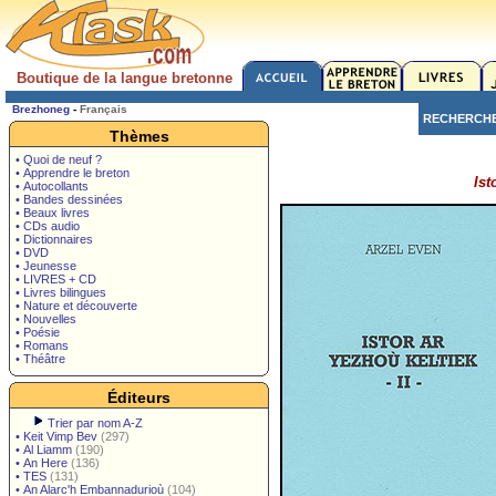
Boutique de la langue bretonne
Brezhoneg
-
Français
RECHERCH
Thèmes
• Quoi de neuf ?
• Apprendre le breton
Ist
• Autocollants
• Bandes dessinées
• Beaux livres
• CDs audio
• Dictionnaires
• DVD
• Jeunesse
• LIVRES + CD
• Livres bilingues
• Nature et découverte
• Nouvelles
• Poésie
• Romans
• Théâtre
Éditeurs
Trier par nom A-Z
•
Keit Vimp Bev
(297)
•
Al Liamm
(190)
•
An Here
(136)
•
TES
(131)
•
An Alarc'h Embannadurioù
(104)