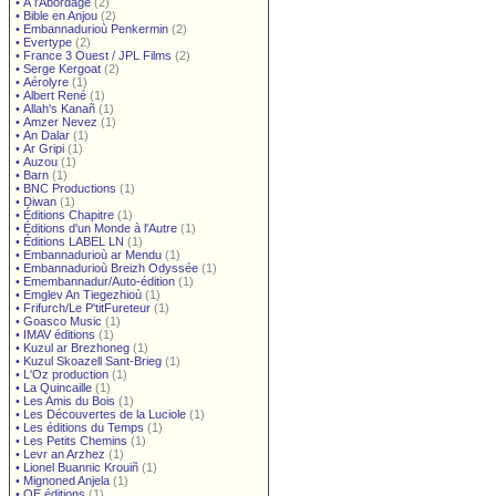
•
À l'Abordage
(2)
•
Bible en Anjou
(2)
•
Embannadurioù Penkermin
(2)
•
Evertype
(2)
•
France 3 Ouest / JPL Films
(2)
•
Serge Kergoat
(2)
•
Aérolyre
(1)
•
Albert René
(1)
•
Allah's Kanañ
(1)
•
Amzer Nevez
(1)
•
An Dalar
(1)
•
Ar Gripi
(1)
•
Auzou
(1)
•
Barn
(1)
•
BNC Productions
(1)
•
Diwan
(1)
•
Éditions Chapitre
(1)
•
Éditions d'un Monde à l'Autre
(1)
•
Éditions LABEL LN
(1)
•
Embannadurioù ar Mendu
(1)
•
Embannadurioù Breizh Odyssée
(1)
•
Emembannadur/Auto-édition
(1)
•
Emglev An Tiegezhioù
(1)
•
Frifurch/Le P'titFureteur
(1)
•
Goasco Music
(1)
•
IMAV éditions
(1)
•
Kuzul ar Brezhoneg
(1)
•
Kuzul Skoazell Sant-Brieg
(1)
•
L'Oz production
(1)
•
La Quincaille
(1)
•
Les Amis du Bois
(1)
•
Les Découvertes de la Luciole
(1)
•
Les éditions du Temps
(1)
•
Les Petits Chemins
(1)
•
Levr an Arzhez
(1)
•
Lionel Buannic Krouiñ
(1)
•
Mignoned Anjela
(1)
•
OE éditions
(1)