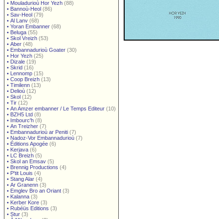
•
Mouladurioù Hor Yezh
(88)
•
Bannoù-Heol
(86)
•
Sav-Heol
(79)
•
Al Lanv
(68)
•
Yoran Embanner
(68)
•
Beluga
(55)
•
Skol Vreizh
(53)
•
Aber
(48)
•
Embannadurioù Goater
(30)
•
Hor Yezh
(25)
•
Dizale
(19)
•
Skrid
(16)
•
Lennomp
(15)
•
Coop Breizh
(13)
•
Timilenn
(13)
•
Delioù
(12)
•
Skol
(12)
•
Tir
(12)
•
An Amzer embanner / Le Temps Editeur
(10)
•
BZH5 Ltd
(8)
•
Imbourc'h
(8)
•
An Treizher
(7)
•
Embannadurioù ar Peniti
(7)
•
Nadoz-Vor Embannadurioù
(7)
•
Éditions Apogée
(6)
•
Kerjava
(6)
•
LC Breizh
(5)
•
Skol an Emsav
(5)
•
Brennig Productions
(4)
•
P'tit Louis
(4)
•
Stang Alar
(4)
•
Ar Granenn
(3)
•
Emglev Bro an Oriant
(3)
•
Kalanna
(3)
•
Kerber Kore
(3)
•
Rubéüs Editions
(3)
•
Stur
(3)