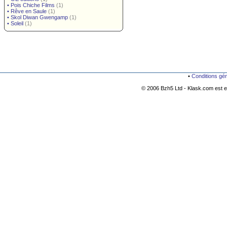
•
Pois Chiche Films
(1)
•
Rêve en Saule
(1)
•
Skol Diwan Gwengamp
(1)
•
Soleil
(1)
•
Conditions gé
© 2006 Bzh5 Ltd - Klask.com est es