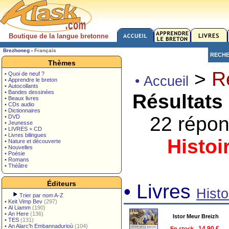
Boutique de la langue bretonne
Brezhoneg
-
Français
RECH
Thèmes
>
R
• Quoi de neuf ?
• Accueil
• Apprendre le breton
• Autocollants
• Bandes dessinées
Résultats
• Beaux livres
• CDs audio
• Dictionnaires
22 répon
• DVD
• Jeunesse
• LIVRES + CD
• Livres bilingues
Histoi
• Nature et découverte
• Nouvelles
• Poésie
• Romans
• Théâtre
Éditeurs
• Livres
Histo
Trier par nom A-Z
•
Keit Vimp Bev
(297)
•
Al Liamm
(190)
•
An Here
(136)
Istor Meur Breizh
•
TES
(131)
•
An Alarc'h Embannadurioù
(104)
En stock
14.90 €