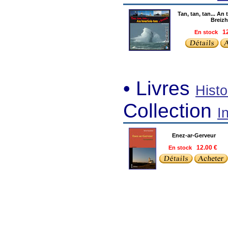
Tan, tan, tan... An
Breizh
En stock
12
• Livres
Histo
Collection
In
Enez-ar-Gerveur
En stock
12.00 €