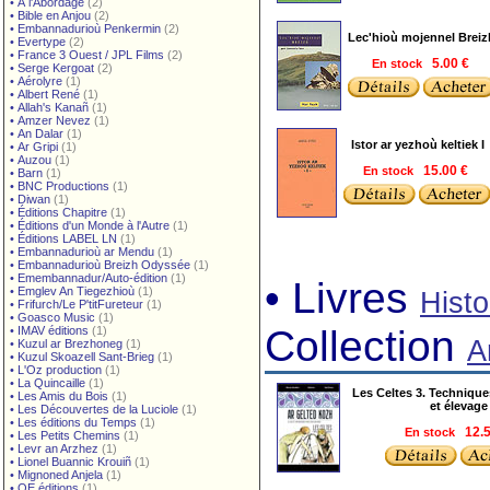
•
À l'Abordage
(2)
•
Bible en Anjou
(2)
•
Embannadurioù Penkermin
(2)
Lec'hioù mojennel Breiz
•
Evertype
(2)
•
France 3 Ouest / JPL Films
(2)
En stock
5.00 €
•
Serge Kergoat
(2)
•
Aérolyre
(1)
•
Albert René
(1)
•
Allah's Kanañ
(1)
•
Amzer Nevez
(1)
•
An Dalar
(1)
Istor ar yezhoù keltiek I
•
Ar Gripi
(1)
•
Auzou
(1)
En stock
15.00 €
•
Barn
(1)
•
BNC Productions
(1)
•
Diwan
(1)
•
Éditions Chapitre
(1)
•
Éditions d'un Monde à l'Autre
(1)
•
Éditions LABEL LN
(1)
•
Embannadurioù ar Mendu
(1)
•
Embannadurioù Breizh Odyssée
(1)
•
Emembannadur/Auto-édition
(1)
• Livres
•
Emglev An Tiegezhioù
(1)
Histo
•
Frifurch/Le P'titFureteur
(1)
•
Goasco Music
(1)
Collection
•
IMAV éditions
(1)
A
•
Kuzul ar Brezhoneg
(1)
•
Kuzul Skoazell Sant-Brieg
(1)
•
L'Oz production
(1)
•
La Quincaille
(1)
Les Celtes 3. Techniques
•
Les Amis du Bois
(1)
et élevage
•
Les Découvertes de la Luciole
(1)
•
Les éditions du Temps
(1)
En stock
12.
•
Les Petits Chemins
(1)
•
Levr an Arzhez
(1)
•
Lionel Buannic Krouiñ
(1)
•
Mignoned Anjela
(1)
•
OE éditions
(1)