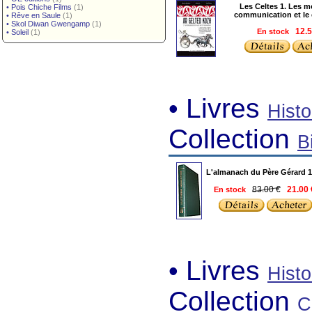
Les Celtes 1. Les 
•
Pois Chiche Films
(1)
communication et l
•
Rêve en Saule
(1)
•
Skol Diwan Gwengamp
(1)
En stock
12.5
•
Soleil
(1)
• Livres
Histo
Collection
B
L'almanach du Père Gérard 
83.00 €
En stock
21.00
• Livres
Histo
Collection
C