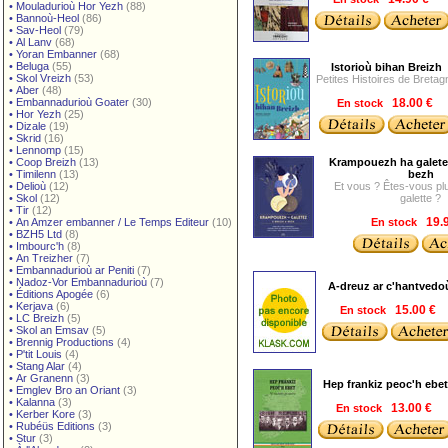
•
Mouladurioù Hor Yezh
(88)
•
Bannoù-Heol
(86)
•
Sav-Heol
(79)
•
Al Lanv
(68)
•
Yoran Embanner
(68)
•
Beluga
(55)
Istorioù bihan Breizh
•
Skol Vreizh
(53)
Petites Histoires de Bretag
•
Aber
(48)
•
Embannadurioù Goater
(30)
En stock
18.00 €
•
Hor Yezh
(25)
•
Dizale
(19)
•
Skrid
(16)
•
Lennomp
(15)
•
Coop Breizh
(13)
Krampouezh ha galetez
•
Timilenn
(13)
bezh
•
Delioù
(12)
Et vous ? Êtes-vous plu
•
Skol
(12)
galette ?
•
Tir
(12)
•
An Amzer embanner / Le Temps Editeur
(10)
En stock
19.
•
BZH5 Ltd
(8)
•
Imbourc'h
(8)
•
An Treizher
(7)
•
Embannadurioù ar Peniti
(7)
•
Nadoz-Vor Embannadurioù
(7)
A-dreuz ar c'hantvedo
•
Éditions Apogée
(6)
•
Kerjava
(6)
En stock
15.00 €
•
LC Breizh
(5)
•
Skol an Emsav
(5)
•
Brennig Productions
(4)
•
P'tit Louis
(4)
•
Stang Alar
(4)
•
Ar Granenn
(3)
Hep frankiz peoc'h ebet
•
Emglev Bro an Oriant
(3)
•
Kalanna
(3)
En stock
13.00 €
•
Kerber Kore
(3)
•
Rubéüs Editions
(3)
•
Stur
(3)